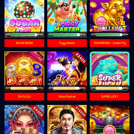
RTP
94%
RTP
91%
RTP
92%
SUGAR BOOM
Piggy Master
FEATURE BUY - Golden Pig
RTP
87%
RTP
84%
RTP
86%
DA FU GUI
Moon Festival
SUPER LUCKY