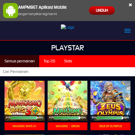
×
AMPMBET Aplikasi Mobile
UNDUH
Jangan tampilkan lagi hari ini
PLAYSTAR
Semua permainan
Top 20
Slots
RTP
98%
RTP
95%
RTP
96%
MAHJONG WAYS 3+
MAHJONG：ORIGIN
ZEUS OF OLYMPUS