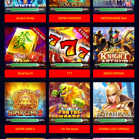
RTP
98%
RTP
98%
RTP
98%
Horde 2 Winter
SUPER AWESOME
NECROMANCER SHA
RTP
97%
RTP
95%
RTP
97%
What The FA
777
KNIGHT ARTHUR
RTP
98%
RTP
95%
RTP
95%
SUPER GEMS 2
For The Horde
ATHENA LUCKY SPREAD