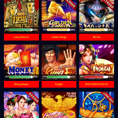
RTP
92%
RTP
89%
RTP
86%
Lucky Poker 2
Golden Zongzi
Wu Xia
RTP
94%
RTP
90%
RTP
81%
Money Meow
KungFu
DIAO CHAN FA DA CAI