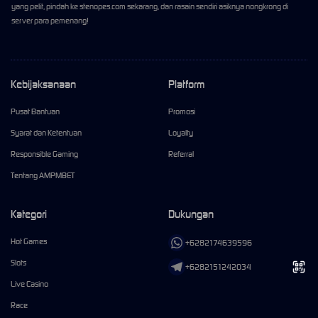
yang pelit, pindah ke stenopes.com sekarang, dan rasain sendiri asiknya nongkrong di
server para pemenang!
Kebijaksanaan
Platform
Pusat Bantuan
Promosi
Syarat dan Ketentuan
Loyalty
Responsible Gaming
Referral
Tentang AMPMBET
Kategori
Dukungan
Hot Games
+6282174639596
Slots
+6282151242034
Live Casino
Race