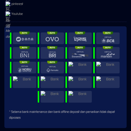
pinterest
Youtube
* Selama bank maintenance dan bank offline deposit dan penarikan tidak dapat
diproses