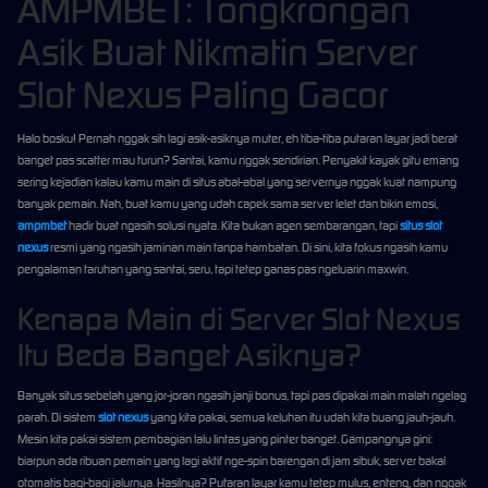
AMPMBET: Tongkrongan
Asik Buat Nikmatin Server
Slot Nexus Paling Gacor
Halo bosku! Pernah nggak sih lagi asik-asiknya muter, eh tiba-tiba putaran layar jadi berat
banget pas scatter mau turun? Santai, kamu nggak sendirian. Penyakit kayak gitu emang
sering kejadian kalau kamu main di situs abal-abal yang servernya nggak kuat nampung
banyak pemain. Nah, buat kamu yang udah capek sama server lelet dan bikin emosi,
ampmbet
hadir buat ngasih solusi nyata. Kita bukan agen sembarangan, tapi
situs slot
nexus
resmi yang ngasih jaminan main tanpa hambatan. Di sini, kita fokus ngasih kamu
pengalaman taruhan yang santai, seru, tapi tetep ganas pas ngeluarin maxwin.
Kenapa Main di Server Slot Nexus
Itu Beda Banget Asiknya?
Banyak situs sebelah yang jor-joran ngasih janji bonus, tapi pas dipakai main malah ngelag
parah. Di sistem
slot nexus
yang kita pakai, semua keluhan itu udah kita buang jauh-jauh.
Mesin kita pakai sistem pembagian lalu lintas yang pinter banget. Gampangnya gini:
biarpun ada ribuan pemain yang lagi aktif nge-spin barengan di jam sibuk, server bakal
otomatis bagi-bagi jalurnya. Hasilnya? Putaran layar kamu tetep mulus, enteng, dan nggak