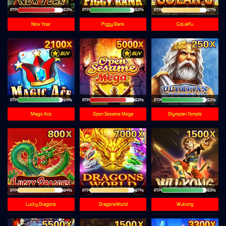
RTP
83%
RTP
92%
RTP
87%
New Year
Piggy Bank
GoLaiFu
RTP
94%
RTP
82%
RTP
93%
Magic Ace
Open Sesame Mega
Olympian Temple
RTP
84%
RTP
87%
RTP
93%
Lucky Dragons
DragonsWorld
Wukong