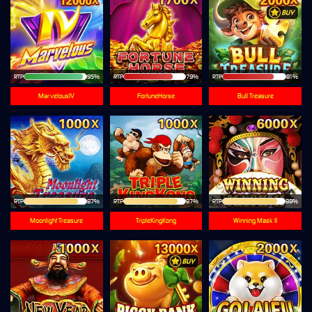
RTP
95%
RTP
79%
RTP
81%
MarvelousIV
FortuneHorse
Bull Treasure
RTP
87%
RTP
87%
RTP
88%
Moonlight Treasure
TripleKingKong
Winning Mask II