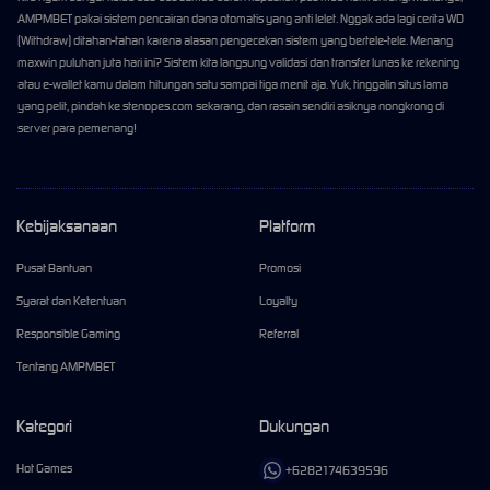
AMPMBET pakai sistem pencairan dana otomatis yang anti lelet. Nggak ada lagi cerita WD
(Withdraw) ditahan-tahan karena alasan pengecekan sistem yang bertele-tele. Menang
maxwin puluhan juta hari ini? Sistem kita langsung validasi dan transfer lunas ke rekening
atau e-wallet kamu dalam hitungan satu sampai tiga menit aja. Yuk, tinggalin situs lama
yang pelit, pindah ke stenopes.com sekarang, dan rasain sendiri asiknya nongkrong di
server para pemenang!
Kebijaksanaan
Platform
Pusat Bantuan
Promosi
Syarat dan Ketentuan
Loyalty
Responsible Gaming
Referral
Tentang AMPMBET
Kategori
Dukungan
Hot Games
+6282174639596