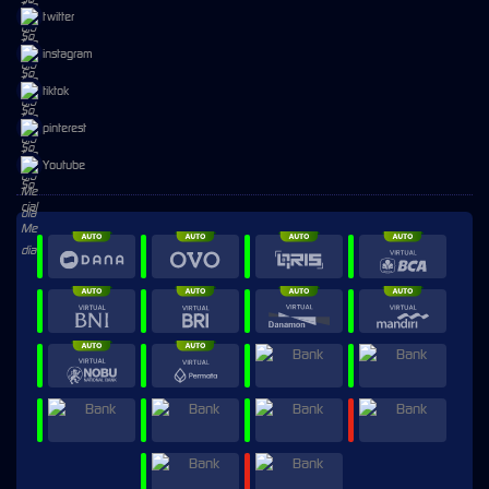
twitter
instagram
tiktok
pinterest
Youtube