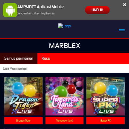
×
AMPMBET Aplikasi Mobile
UNDUH
Jangan tampilkan lagi hari ini
MARBLEX
Semua permainan
Race
Dragon Tiger
Tomorrow land
Super PK