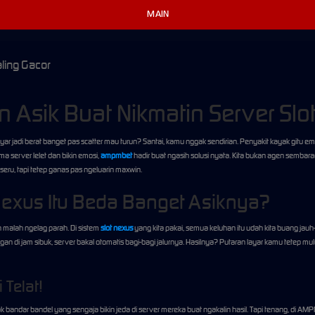
MAIN
ling Gacor
sik Buat Nikmatin Server Slot
layar jadi berat banget pas scatter mau turun? Santai, kamu nggak sendirian. Penyakit kayak gitu 
 server lelet dan bikin emosi,
ampmbet
hadir buat ngasih solusi nyata. Kita bukan agen sembara
seru, tapi tetep ganas pas ngeluarin maxwin.
 Nexus Itu Beda Banget Asiknya?
in malah ngelag parah. Di sistem
slot nexus
yang kita pakai, semua keluhan itu udah kita buang jauh-
an di jam sibuk, server bakal otomatis bagi-bagi jalurnya. Hasilnya? Putaran layar kamu tetep mul
Telat!
anyak bandar bandel yang sengaja bikin jeda di server mereka buat ngakalin hasil. Tapi tenang, di 