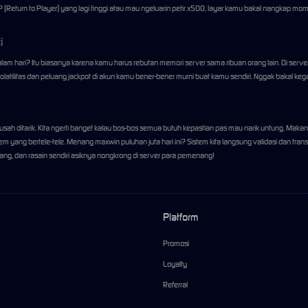
TP (Return to Player) yang lagi tinggi atau mau ngeluarin petir x500, layar kamu bakal nangkap momen
i
malam hari? Itu biasanya karena kamu harus rebutan memori server sama ribuan orang lain. Di serv
atilitas dan peluang jackpot di akun kamu bener-bener murni buat kamu sendiri. Nggak bakal ke
ah ditarik. Kita ngerti banget kalau bos-bos semua butuh kepastian pas mau narik untung. Makan
m yang bertele-tele. Menang maxwin puluhan juta hari ini? Sistem kita langsung validasi dan tran
arang, dan rasain sendiri asiknya nongkrong di server para pemenang!
Platform
Promosi
Loyalty
Referral