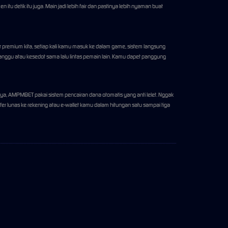
 itu detik itu juga. Main jadi lebih fair dan pastinya lebih nyaman buat
er premium kita, setiap kali kamu masuk ke dalam game, sistem langsung
ganggu atau kesedot sama lalu lintas pemain lain. Kamu dapet panggung
ya, AMPMBET pakai sistem pencairan dana otomatis yang anti lelet. Nggak
sfer lunas ke rekening atau e-wallet kamu dalam hitungan satu sampai tiga