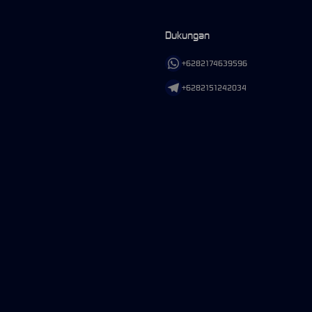
Dukungan
+6282174639596
+6282151242034