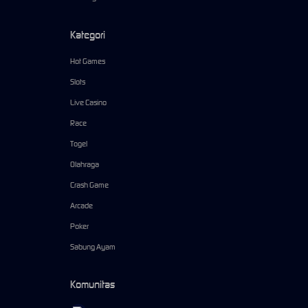
Kategori
Hot Games
Slots
Live Casino
Race
Togel
Olahraga
Crash Game
Arcade
Poker
Sabung Ayam
Komunitas