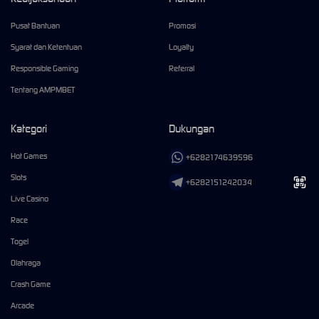
Pusat Bantuan
Promosi
Syarat dan Ketentuan
Loyalty
Responsible Gaming
Referral
Tentang AMPMBET
Kategori
Dukungan
Hot Games
+6282174639596
Slots
+6282151242034
Live Casino
Race
Togel
Olahraga
Crash Game
Arcade