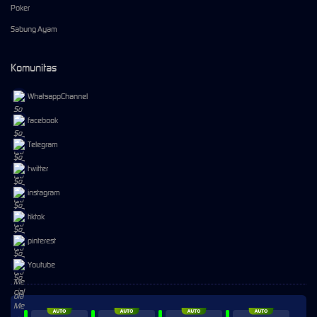
Poker
Sabung Ayam
Komunitas
WhatsappChannel
facebook
Telegram
twitter
instagram
tiktok
pinterest
Youtube