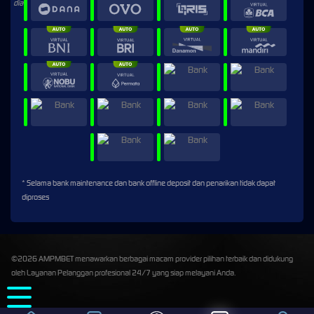
* Selama bank maintenance dan bank offline deposit dan penarikan tidak dapat
diproses
©2026 AMPMBET menawarkan berbagai macam provider pilihan terbaik dan didukung
oleh Layanan Pelanggan profesional 24/7 yang siap melayani Anda.