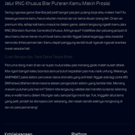
Jalur RNG Khusus Biar Putaran Kamu Makin Presisi
Sering ngerasa game tiba-tiba jadi pelit banget pas jam pulang kerja atau malam hari? Itu
biasanya karena kamu harus rebutan memori server sama ribuan orang lain. Di server
premium kita, setiap kali kamu masuk ke dalam game, sistem langsung ngasih kamu jalur
RNG (Random Number Generator) khusus. Artinya apa? Volatilitas dan peluang jackpot di
akun kamu bener-bener murni buat kamu sendiri. Nggak bakal keganggu atau kesedot
sama lalu lintas pemain lain. Kamu dapet panggung sendiri buat ngacak-ngacak brankas
mesin sesuka hati.
Cuan Berapa Aja, Tarik Dana Tanpa Ribet
Percuma dong main di server super mulus kalau pas menang gede malah susah ditarik.
Kita ngerti banget kalau bos-bos semua butuh kepastian pas mau narik untung. Makanya,
AMPMBET pakai sistem pencairan dana otomatis yang anti lelet. Nggak ada lagi cerita WD
(Withdraw) ditahan-tahan karena alasan pengecekan sistem yang bertele-tele. Menang
maxwin puluhan juta hari ini? Sistem kita langsung validasi dan transfer lunas ke rekening
atau e-wallet kamu dalam hitungan satu sampai tiga menit aja. Yuk, tinggalin situs lama
yang pelit, pindah ke stenopes.com sekarang, dan rasain sendiri asiknya nongkrong di
server para pemenang!
Kebijaksanaan
Platform