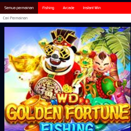
Semua permainan
Fishing
Arcade
Instant Win