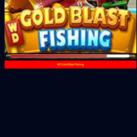
RTP
81%
WD Gold Blast Fishing