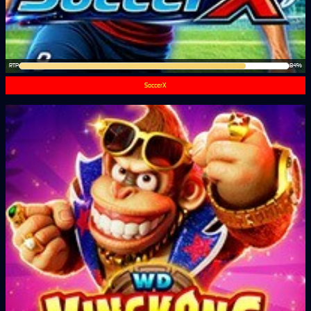
RTP
84%
SoccerX