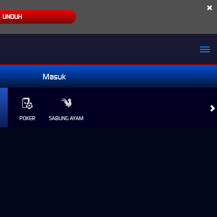
×
UNDUH
Masuk
POKER
SABUNG AYAM