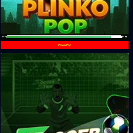
RTP
91%
Plinko Pop