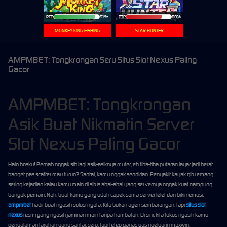
RTP
91%
RTP
80%
MONKEY KING FISHING
STAR HUNTER
AMPMBET: Tongkrongan Seru Situs Slot Nexus Paling
Gacor
AMPMBET: Tongkrongan
Asik Buat Nikmatin Server
Slot Nexus Paling Gacor
Halo bosku! Pernah nggak sih lagi asik-asiknya muter, eh tiba-tiba putaran layar jadi berat
banget pas scatter mau turun? Santai, kamu nggak sendirian. Penyakit kayak gitu emang
sering kejadian kalau kamu main di situs abal-abal yang servernya nggak kuat nampung
banyak pemain. Nah, buat kamu yang udah capek sama server lelet dan bikin emosi,
ampmbet
hadir buat ngasih solusi nyata. Kita bukan agen sembarangan, tapi
situs slot
nexus
resmi yang ngasih jaminan main tanpa hambatan. Di sini, kita fokus ngasih kamu
pengalaman taruhan yang santai, seru, tapi tetep ganas pas ngeluarin maxwin.