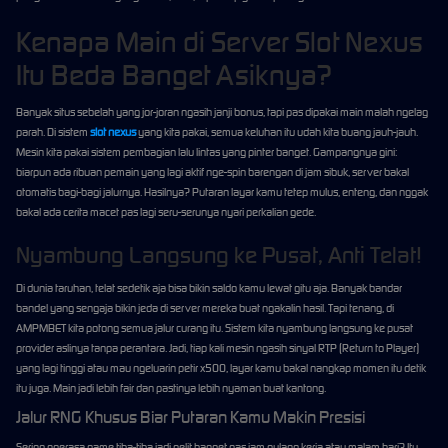
Kenapa Main di Server Slot Nexus
Itu Beda Banget Asiknya?
Banyak situs sebelah yang jor-joran ngasih janji bonus, tapi pas dipakai main malah ngelag
parah. Di sistem
slot nexus
yang kita pakai, semua keluhan itu udah kita buang jauh-jauh.
Mesin kita pakai sistem pembagian lalu lintas yang pinter banget. Gampangnya gini:
biarpun ada ribuan pemain yang lagi aktif nge-spin barengan di jam sibuk, server bakal
otomatis bagi-bagi jalurnya. Hasilnya? Putaran layar kamu tetep mulus, enteng, dan nggak
bakal ada cerita macet pas lagi seru-serunya nyari perkalian gede.
Nyambung Langsung ke Pusat, Anti Telat!
Di dunia taruhan, telat sedetik aja bisa bikin saldo kamu lewat gitu aja. Banyak bandar
bandel yang sengaja bikin jeda di server mereka buat ngakalin hasil. Tapi tenang, di
AMPMBET kita potong semua jalur curang itu. Sistem kita nyambung langsung ke pusat
provider aslinya tanpa perantara. Jadi, tiap kali mesin ngasih sinyal RTP (Return to Player)
yang lagi tinggi atau mau ngeluarin petir x500, layar kamu bakal nangkap momen itu detik
itu juga. Main jadi lebih fair dan pastinya lebih nyaman buat kantong.
Jalur RNG Khusus Biar Putaran Kamu Makin Presisi
Sering ngerasa game tiba-tiba jadi pelit banget pas jam pulang kerja atau malam hari? Itu