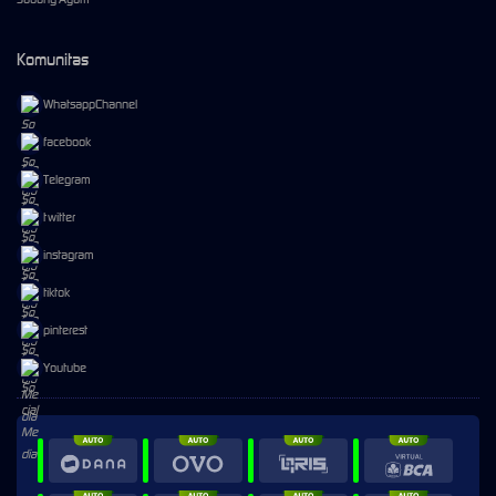
Komunitas
WhatsappChannel
facebook
Telegram
twitter
instagram
tiktok
pinterest
Youtube