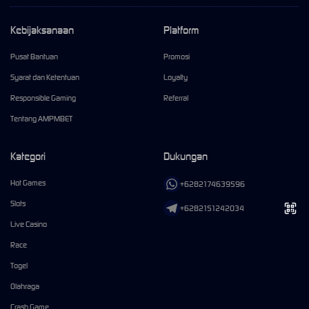
Kebijaksanaan
Platform
Pusat Bantuan
Promosi
Syarat dan Ketentuan
Loyalty
Responsible Gaming
Referral
Tentang AMPMBET
Kategori
Dukungan
Hot Games
+6282174639596
Slots
+6282151242034
Live Casino
Race
Togel
Olahraga
Crash Game