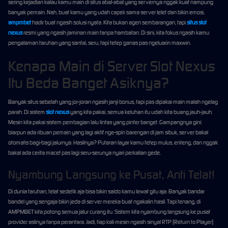
sering kejadian kalau kamu main di situs abal-abal yang servernya nggak kuat nampung
banyak pemain. Nah, buat kamu yang udah capek sama server lelet dan bikin emosi,
ampmbet
hadir buat ngasih solusi nyata. Kita bukan agen sembarangan, tapi
situs slot
nexus
resmi yang ngasih jaminan main tanpa hambatan. Di sini, kita fokus ngasih kamu
pengalaman taruhan yang santai, seru, tapi tetep ganas pas ngeluarin maxwin.
Kenapa Main di Server Slot Nexus
Itu Beda Banget Asiknya?
Banyak situs sebelah yang jor-joran ngasih janji bonus, tapi pas dipakai main malah ngelag
parah. Di sistem
slot nexus
yang kita pakai, semua keluhan itu udah kita buang jauh-jauh.
Mesin kita pakai sistem pembagian lalu lintas yang pinter banget. Gampangnya gini:
biarpun ada ribuan pemain yang lagi aktif nge-spin barengan di jam sibuk, server bakal
otomatis bagi-bagi jalurnya. Hasilnya? Putaran layar kamu tetep mulus, enteng, dan nggak
bakal ada cerita macet pas lagi seru-serunya nyari perkalian gede.
Nyambung Langsung ke Pusat, Anti Telat!
Di dunia taruhan, telat sedetik aja bisa bikin saldo kamu lewat gitu aja. Banyak bandar
bandel yang sengaja bikin jeda di server mereka buat ngakalin hasil. Tapi tenang, di
AMPMBET kita potong semua jalur curang itu. Sistem kita nyambung langsung ke pusat
provider aslinya tanpa perantara. Jadi, tiap kali mesin ngasih sinyal RTP (Return to Player)