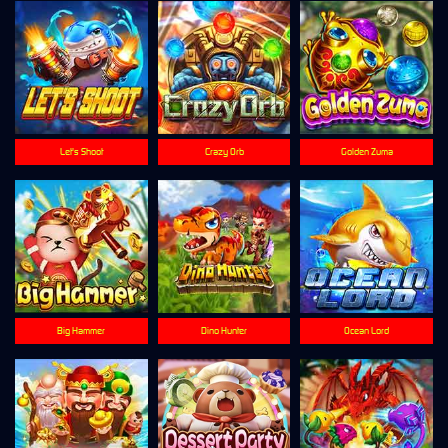
Let's Shoot
Crazy Orb
Golden Zuma
Big Hammer
Dino Hunter
Ocean Lord