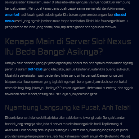
sering kejadian kalau kamu main di situs abal-abal yang servernya nggak kuat nampung
banyak pemain. Nah, buat kamu yang udah capek sama server lelet dan bikin emosi,
ampmbet
hadir buat ngasih solusi nyata. Kita bukan agen sembarangan, tapi
situs slot
nexus
resmi yang ngasih jaminan main tanpa hambatan. Di sini, kita fokus ngasih kamu
pengalaman taruhan yang santai, seru, tapi tetep ganas pas ngeluarin maxwin.
Kenapa Main di Server Slot Nexus
Itu Beda Banget Asiknya?
Banyak situs sebelah yang jor-joran ngasih janji bonus, tapi pas dipakai main malah ngelag
parah. Di sistem
slot nexus
yang kita pakai, semua keluhan itu udah kita buang jauh-jauh.
Mesin kita pakai sistem pembagian lalu lintas yang pinter banget. Gampangnya gini:
biarpun ada ribuan pemain yang lagi aktif nge-spin barengan di jam sibuk, server bakal
otomatis bagi-bagi jalurnya. Hasilnya? Putaran layar kamu tetep mulus, enteng, dan nggak
bakal ada cerita macet pas lagi seru-serunya nyari perkalian gede.
Nyambung Langsung ke Pusat, Anti Telat!
Di dunia taruhan, telat sedetik aja bisa bikin saldo kamu lewat gitu aja. Banyak bandar
bandel yang sengaja bikin jeda di server mereka buat ngakalin hasil. Tapi tenang, di
AMPMBET kita potong semua jalur curang itu. Sistem kita nyambung langsung ke pusat
provider aslinya tanpa perantara. Jadi, tiap kali mesin ngasih sinyal RTP (Return to Player)