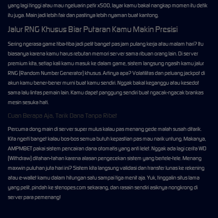
yang lagi tinggi atau mau ngeluarin petir x500, layar kamu bakal nangkap momen itu detik
itu juga. Main jadi lebih fair dan pastinya lebih nyaman buat kantong.
Jalur RNG Khusus Biar Putaran Kamu Makin Presisi
Sering ngerasa game tiba-tiba jadi pelit banget pas jam pulang kerja atau malam hari? Itu
biasanya karena kamu harus rebutan memori server sama ribuan orang lain. Di server
premium kita, setiap kali kamu masuk ke dalam game, sistem langsung ngasih kamu jalur
RNG (Random Number Generator) khusus. Artinya apa? Volatilitas dan peluang jackpot di
akun kamu bener-bener murni buat kamu sendiri. Nggak bakal keganggu atau kesedot
sama lalu lintas pemain lain. Kamu dapet panggung sendiri buat ngacak-ngacak brankas
mesin sesuka hati.
Cuan Berapa Aja, Tarik Dana Tanpa Ribet
Percuma dong main di server super mulus kalau pas menang gede malah susah ditarik.
Kita ngerti banget kalau bos-bos semua butuh kepastian pas mau narik untung. Makanya,
AMPMBET pakai sistem pencairan dana otomatis yang anti lelet. Nggak ada lagi cerita WD
(Withdraw) ditahan-tahan karena alasan pengecekan sistem yang bertele-tele. Menang
maxwin puluhan juta hari ini? Sistem kita langsung validasi dan transfer lunas ke rekening
atau e-wallet kamu dalam hitungan satu sampai tiga menit aja. Yuk, tinggalin situs lama
yang pelit, pindah ke stenopes.com sekarang, dan rasain sendiri asiknya nongkrong di
server para pemenang!