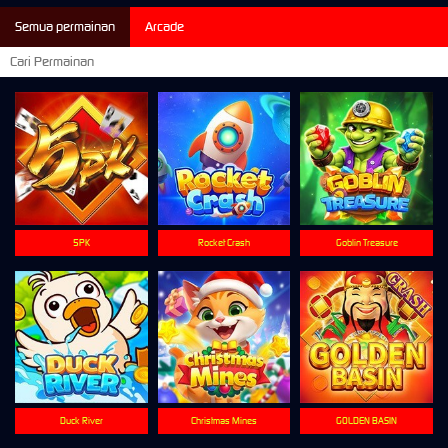
Semua permainan
Arcade
5PK
Rocket Crash
Goblin Treasure
Duck River
Christmas Mines
GOLDEN BASIN