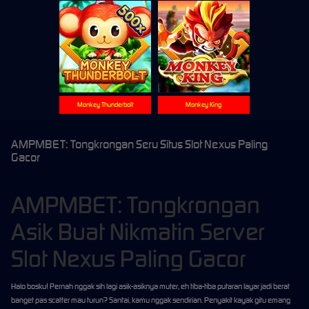
Monkey Thunderbolt
Monkey King
AMPMBET: Tongkrongan Seru Situs Slot Nexus Paling
Gacor
AMPMBET: Tongkrongan
Asik Buat Nikmatin Server
Slot Nexus Paling Gacor
Halo bosku! Pernah nggak sih lagi asik-asiknya muter, eh tiba-tiba putaran layar jadi berat
banget pas scatter mau turun? Santai, kamu nggak sendirian. Penyakit kayak gitu emang